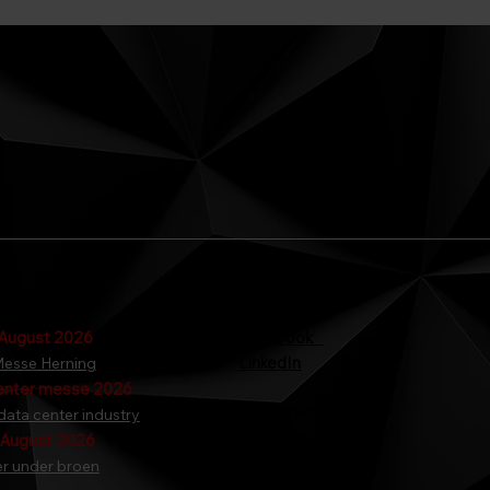
TS
FØLG OS
 August 2026
Facebook
LinkedIn
esse Herning
enter messe 2026
VI FORHANDLER
data center industry
Fremdriftsmotor
 August 2026
Industrimotorer
r under broen
WaterJet´s