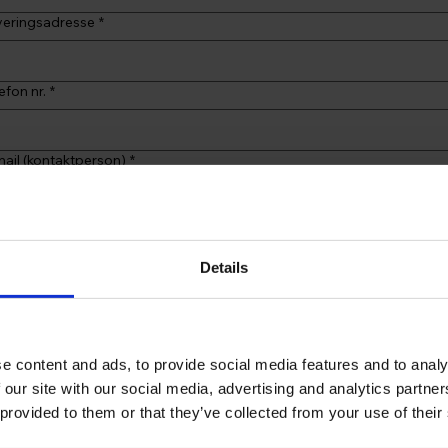
veringsadresse
*
efon nr.
*
ail (kontaktperson)
*
mærkninger
Details
Jeg giver mit samtykke til opbevaring af persondata
*
e content and ads, to provide social media features and to analy
Indsend
 our site with our social media, advertising and analytics partn
 provided to them or that they’ve collected from your use of their