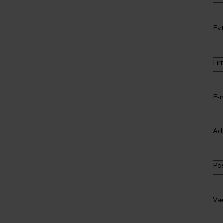
Evt
Fi
E-m
Ad
Pos
Væ