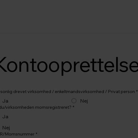
ide
Nyheder
Om os
Produkter
Service
HSEQ
Kontakt
Kontooprettels
sonlig drevet virksomhed / enkeltmandsvirksomhed / Privat person
*
Ja
Nej
 du/virksomheden momsregistreret?
*
Ja
Nej
R/Momsnummer
*