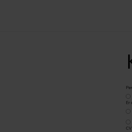
Fors
Per
Er
CV