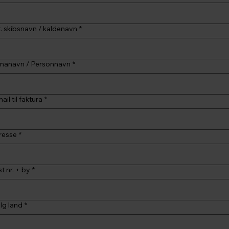
. skibsnavn / kaldenavn
*
rmanavn / Personnavn
*
ail til faktura
*
resse
*
t nr. + by
*
lg land
*