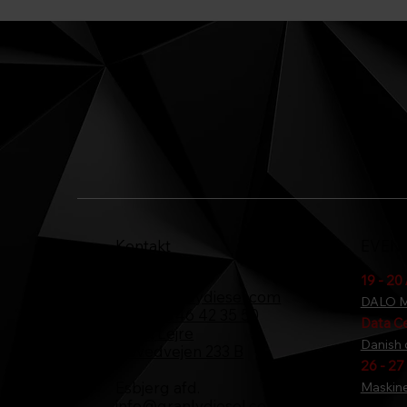
Kontakt
EVEN
Osted afd.
19 - 20
info@granlydiesel.com
DALO M
Tel:
+45 46 42 35 50
Data C
4320, Lejre
Danish 
Hovedvejen 233 B
26 - 27
Esbjerg afd.
Maskine
info@granlydiesel.com