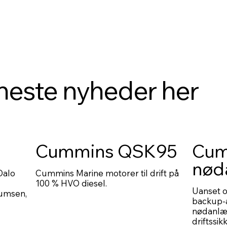
neste nyheder her
Cummins QSK95
Cum
nød
Dalo
Cummins Marine motorer til drift på
100 % HVO diesel.
Uanset 
rumsen,
backup-a
nødanlæg 
driftssi