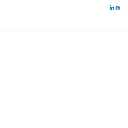
Ledige Stillinger
Opret konto
iesel er salgs - og
sdygtige indenfor
torer, generatorer &
vningsalæg, samt
ing heraf.