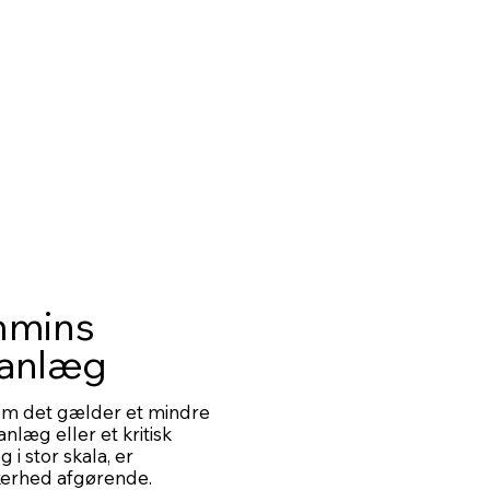
mins
anlæg
om det gælder et mindre
nlæg eller et kritisk
i stor skala, er
kkerhed afgørende.